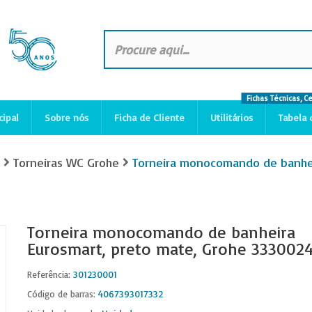
Fichas Técnicas, C
cipal
Sobre nós
Ficha de Cliente
Utilitários
Tabela 
Torneiras WC Grohe
Torneira monocomando de banhe
Torneira monocomando de banheira
Eurosmart, preto mate, Grohe 333002
301230001
Referência:
4067393017332
Código de barras: