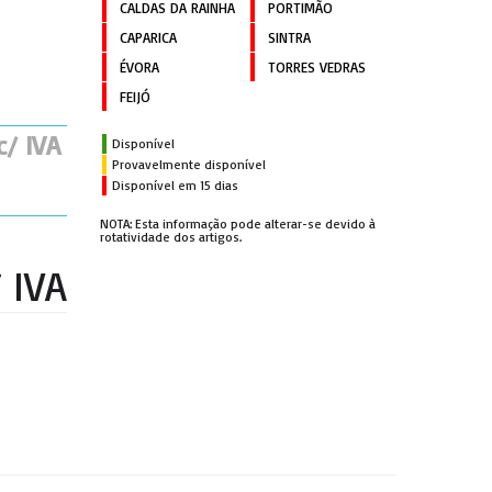
CALDAS DA RAINHA
PORTIMÃO
CAPARICA
SINTRA
ÉVORA
TORRES VEDRAS
FEIJÓ
c/ IVA
Disponível
Provavelmente disponível
Disponível em 15 dias
NOTA: Esta informação pode alterar-se devido à
rotatividade dos artigos.
/ IVA