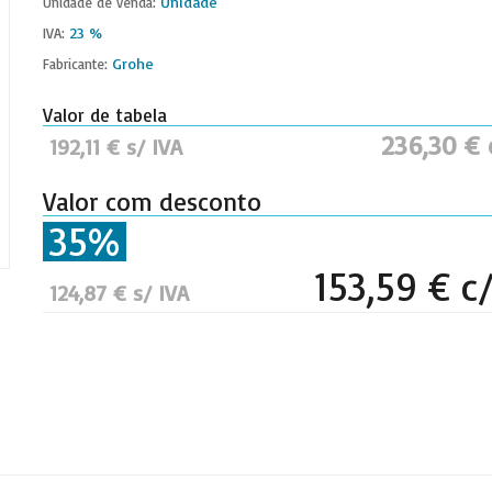
Unidade
Unidade de venda:
23 %
IVA:
Grohe
Fabricante:
Valor de tabela
236,30 € 
192,11 € s/ IVA
Valor com desconto
35%
153,59 € c
124,87 € s/ IVA