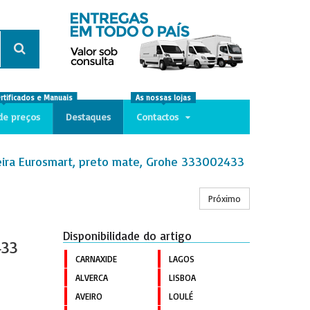
ertificados e Manuais
As nossas lojas
de preços
Destaques
Contactos
ira Eurosmart, preto mate, Grohe 333002433
Próximo
Disponibilidade do artigo
433
CARNAXIDE
LAGOS
ALVERCA
LISBOA
AVEIRO
LOULÉ