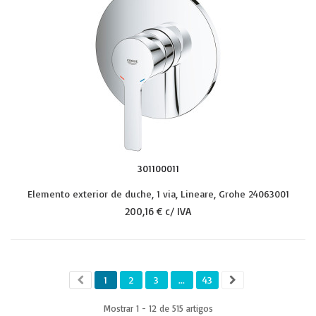
301100011
Elemento exterior de duche, 1 via, Lineare, Grohe 24063001
200,16 € c/ IVA
1
2
3
...
43
Mostrar 1 - 12 de 515 artigos