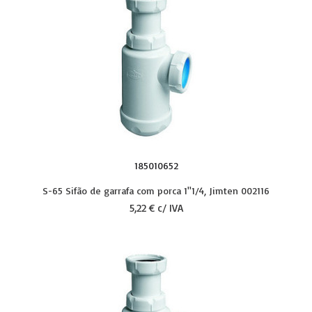
185010652
S-65 Sifão de garrafa com porca 1''1/4, Jimten 002116
5,22 € c/ IVA