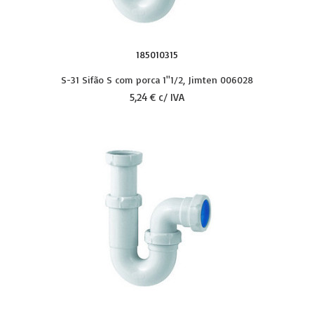
185010315
S-31 Sifão S com porca 1''1/2, Jimten 006028
5,24 € c/ IVA