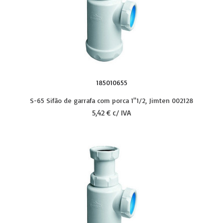
185010655
S-65 Sifão de garrafa com porca 1''1/2, Jimten 002128
5,42 € c/ IVA