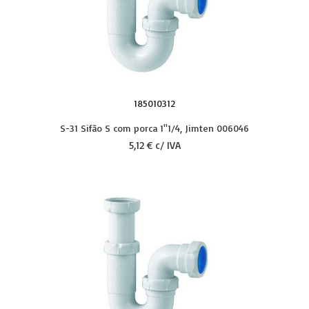
185010312
S-31 Sifão S com porca 1''1/4, Jimten 006046
5,12 € c/ IVA