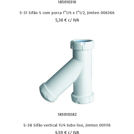
185010316
S-31 Sifão S com porca 1''1/4 x 1''1/2, Jimten 006366
5,36 € c/ IVA
185010382
S-38 Sifão vertical 11/4 tubo liso, Jimten 001116
4,59 € c/ IVA