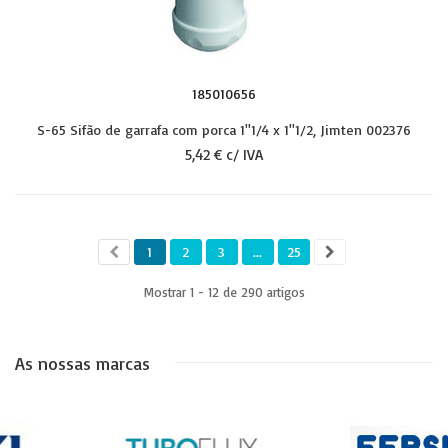
185010656
S-65 Sifão de garrafa com porca 1''1/4 x 1''1/2, Jimten 002376
5,42 € c/ IVA
1
2
3
...
25
Mostrar 1 - 12 de 290 artigos
As nossas marcas