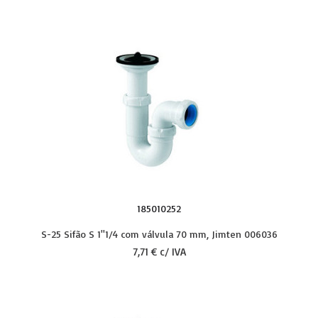
185010252
S-25 Sifão S 1''1/4 com válvula 70 mm, Jimten 006036
7,71 € c/ IVA