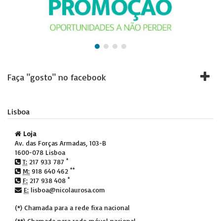
Faça "gosto" no facebook
Lisboa
Loja
Av. das Forças Armadas, 103-B
1600-078 Lisboa
*
T:
217 933 787
**
M:
918 640 462
*
F:
217 938 408
E:
lisboa@nicolaurosa.com
(*) Chamada para a rede fixa nacional
(**) Chamada para rede móvel nacional