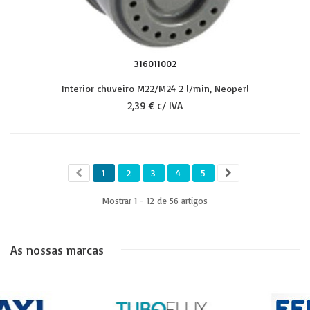
316011002
Interior chuveiro M22/M24 2 l/min, Neoperl
2,39 € c/ IVA
1
2
3
4
5
Mostrar 1 - 12 de 56 artigos
As nossas marcas