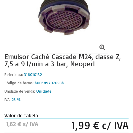
Emulsor Caché Cascade M24, classe Z,
7,5 a 9 l/min a 3 bar, Neoperl
316010132
Referência:
4005897070934
Código de barras:
Unidade
Unidade de venda:
23 %
IVA:
Valor de tabela
1,99 € c/ IVA
1,62 € s/ IVA