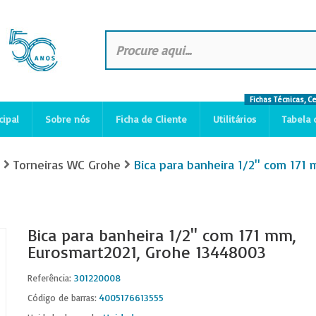
Fichas Técnicas, C
cipal
Sobre nós
Ficha de Cliente
Utilitários
Tabela 
Torneiras WC Grohe
Bica para banheira 1/2'' com 17
Bica para banheira 1/2'' com 171 mm,
Eurosmart2021, Grohe 13448003
301220008
Referência:
4005176613555
Código de barras: