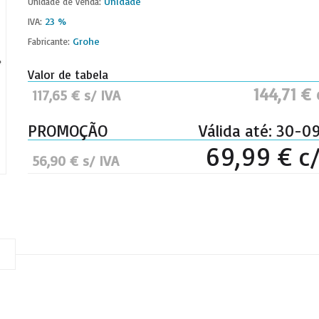
Unidade
Unidade de venda:
23 %
IVA:
Grohe
Fabricante:
Valor de tabela
144,71 € 
117,65 € s/ IVA
PROMOÇÃO
Válida até: 30-0
69,99 € c/
56,90 € s/ IVA