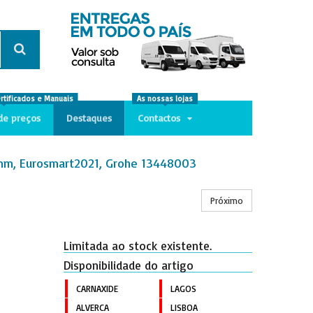
ertificados e Manuais
As nossas lojas
de preços
Destaques
Contactos
1 mm, Eurosmart2021, Grohe 13448003
Próximo
Limitada ao stock existente.
Disponibilidade do artigo
CARNAXIDE
LAGOS
ALVERCA
LISBOA