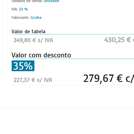
Unidade
Unidade de venda:
23 %
IVA:
Grohe
Fabricante:
Valor de tabela
430,25 € 
349,80 € s/ IVA
Valor com desconto
35%
279,67 € c/
227,37 € s/ IVA