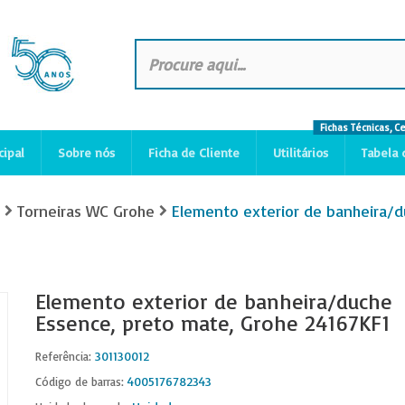
Fichas Técnicas, C
cipal
Sobre nós
Ficha de Cliente
Utilitários
Tabela 
Torneiras WC Grohe
Elemento exterior de banheira/d
Elemento exterior de banheira/duche
Essence, preto mate, Grohe 24167KF1
301130012
Referência:
4005176782343
Código de barras: