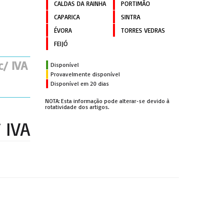
CALDAS DA RAINHA
PORTIMÃO
CAPARICA
SINTRA
ÉVORA
TORRES VEDRAS
FEIJÓ
c/ IVA
Disponível
Provavelmente disponível
Disponível em 20 dias
NOTA: Esta informação pode alterar-se devido à
rotatividade dos artigos.
 IVA