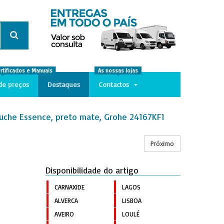
ertificados e Manuais
As nossas lojas
de preços
Destaques
Contactos
uche Essence, preto mate, Grohe 24167KF1
Próximo
Disponibilidade do artigo
CARNAXIDE
LAGOS
ALVERCA
LISBOA
AVEIRO
LOULÉ