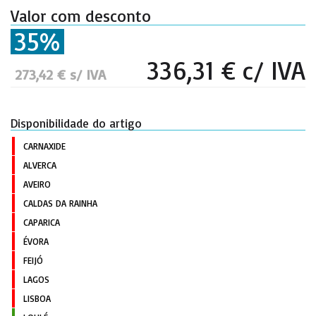
Valor com desconto
35%
336,31 € c/ IVA
273,42 € s/ IVA
Disponibilidade do artigo
CARNAXIDE
ALVERCA
AVEIRO
CALDAS DA RAINHA
CAPARICA
ÉVORA
FEIJÓ
LAGOS
LISBOA