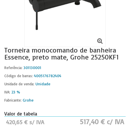
Torneira monocomando de banheira
Essence, preto mate, Grohe 25250KF1
301130001
Referência:
4005176782404
Código de barras:
Unidade
Unidade de venda:
23 %
IVA:
Grohe
Fabricante:
Valor de tabela
517,40 € c/ IVA
420,65 € s/ IVA