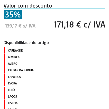
Valor com desconto
35%
171,18 € c/ IVA
139,17 € s/ IVA
Disponibilidade do artigo
CARNAXIDE
ALVERCA
AVEIRO
CALDAS DA RAINHA
CAPARICA
ÉVORA
FEIJÓ
LAGOS
LISBOA