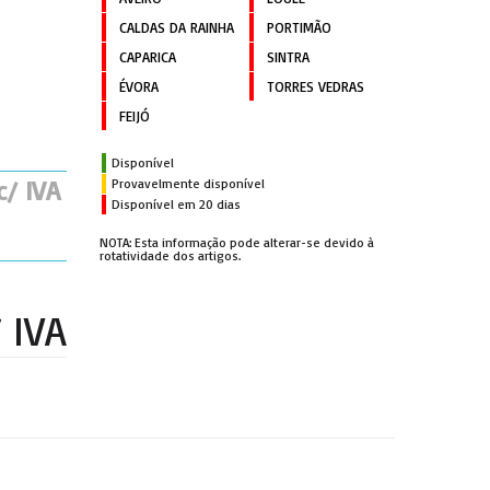
CALDAS DA RAINHA
PORTIMÃO
CAPARICA
SINTRA
ÉVORA
TORRES VEDRAS
FEIJÓ
Disponível
c/ IVA
Provavelmente disponível
Disponível em 20 dias
NOTA: Esta informação pode alterar-se devido à
rotatividade dos artigos.
/ IVA