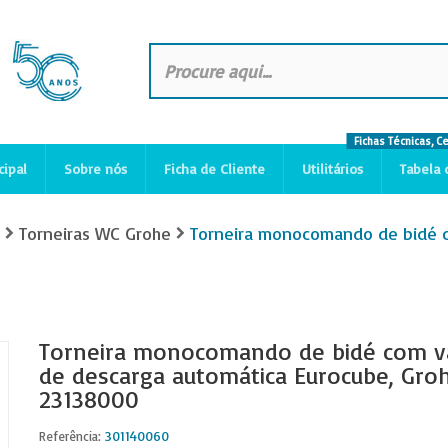
Fichas Técnicas, C
cipal
Sobre nós
Ficha de Cliente
Utilitários
Tabela 
Torneiras WC Grohe
Torneira monocomando de bidé c
Torneira monocomando de bidé com vá
de descarga automática Eurocube, Gro
23138000
301140060
Referência: