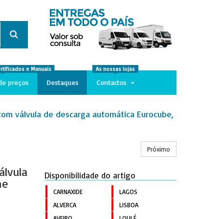
ertificados e Manuais
As nossas lojas
de preços
Destaques
Contactos
om válvula de descarga automática Eurocube,
Próximo
lvula
Disponibilidade do artigo
he
CARNAXIDE
LAGOS
ALVERCA
LISBOA
AVEIRO
LOULÉ