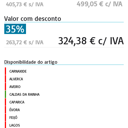
499,05 € c/ IVA
405,73 € s/ IVA
Valor com desconto
35%
324,38 € c/ IVA
263,72 € s/ IVA
Disponibilidade do artigo
CARNAXIDE
ALVERCA
AVEIRO
CALDAS DA RAINHA
CAPARICA
ÉVORA
FEIJÓ
LAGOS