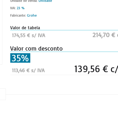
Unidade
Unidade de venda:
23 %
IVA:
Grohe
Fabricante:
Valor de tabela
214,70 € 
174,55 € s/ IVA
Valor com desconto
35%
139,56 € c
113,46 € s/ IVA