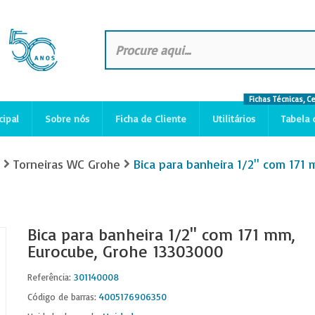
Fichas Técnicas, C
cipal
Sobre nós
Ficha de Cliente
Utilitários
Tabela 
Torneiras WC Grohe
Bica para banheira 1/2'' com 17
Bica para banheira 1/2'' com 171 mm,
Eurocube, Grohe 13303000
301140008
Referência:
4005176906350
Código de barras: