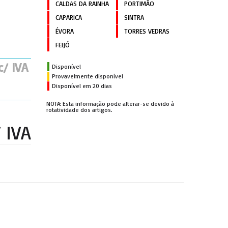
CALDAS DA RAINHA
PORTIMÃO
CAPARICA
SINTRA
ÉVORA
TORRES VEDRAS
FEIJÓ
c/ IVA
Disponível
Provavelmente disponível
Disponível em 20 dias
NOTA: Esta informação pode alterar-se devido à
rotatividade dos artigos.
/ IVA