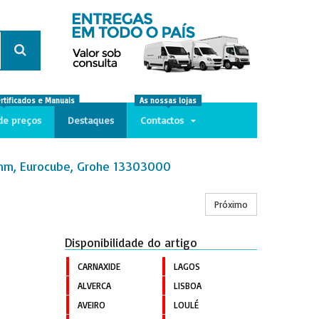
ertificados e Manuais
As nossas lojas
de preços
Destaques
Contactos
1 mm, Eurocube, Grohe 13303000
Próximo
Disponibilidade do artigo
CARNAXIDE
LAGOS
ALVERCA
LISBOA
AVEIRO
LOULÉ