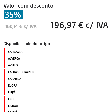
Valor com desconto
35%
196,97 € c/ IVA
160,14 € s/ IVA
Disponibilidade do artigo
CARNAXIDE
ALVERCA
AVEIRO
CALDAS DA RAINHA
CAPARICA
ÉVORA
FEIJÓ
LAGOS
LISBOA