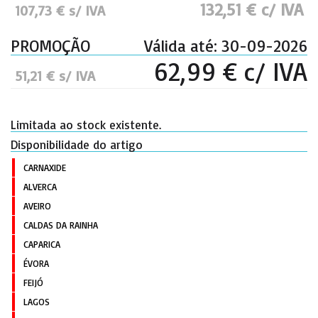
132,51 € c/ IVA
107,73 € s/ IVA
PROMOÇÃO
Válida até: 30-09-2026
62,99 € c/ IVA
51,21 € s/ IVA
Limitada ao stock existente.
Disponibilidade do artigo
CARNAXIDE
ALVERCA
AVEIRO
CALDAS DA RAINHA
CAPARICA
ÉVORA
FEIJÓ
LAGOS