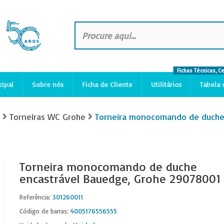
Fichas Técnicas, C
cipal
Sobre nós
Ficha de Cliente
Utilitários
Tabela 
Torneiras WC Grohe
Torneira monocomando de duche
Torneira monocomando de duche
encastrável Bauedge, Grohe 29078001
301260011
Referência:
4005176556555
Código de barras: