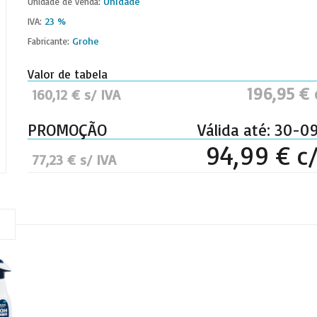
Unidade
Unidade de venda:
23 %
IVA:
Grohe
Fabricante:
Valor de tabela
196,95 € 
160,12 € s/ IVA
PROMOÇÃO
Válida até: 30-0
94,99 € c/
77,23 € s/ IVA