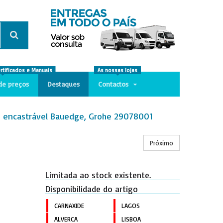
ertificados e Manuais
As nossas lojas
de preços
Destaques
Contactos
 encastrável Bauedge, Grohe 29078001
Próximo
Limitada ao stock existente.
Disponibilidade do artigo
CARNAXIDE
LAGOS
ALVERCA
LISBOA