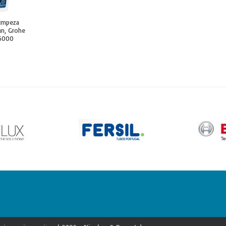
limpeza
n, Grohe
6000