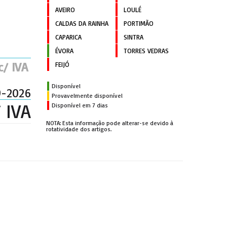
AVEIRO
LOULÉ
CALDAS DA RAINHA
PORTIMÃO
CAPARICA
SINTRA
ÉVORA
TORRES VEDRAS
c/ IVA
FEIJÓ
Disponível
9-2026
Provavelmente disponível
 IVA
Disponível em 7 dias
NOTA: Esta informação pode alterar-se devido à
rotatividade dos artigos.