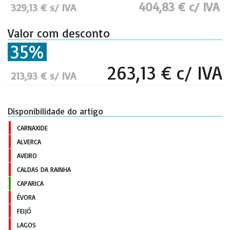
404,83 € c/ IVA
329,13 € s/ IVA
Valor com desconto
35%
263,13 € c/ IVA
213,93 € s/ IVA
Disponibilidade do artigo
CARNAXIDE
ALVERCA
AVEIRO
CALDAS DA RAINHA
CAPARICA
ÉVORA
FEIJÓ
LAGOS