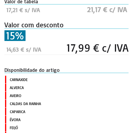
Valor de tabela
21,17 € c/ IVA
17,21 € s/ IVA
Valor com desconto
15%
17,99 € c/ IVA
14,63 € s/ IVA
Disponibilidade do artigo
CARNAXIDE
ALVERCA
AVEIRO
CALDAS DA RAINHA
CAPARICA
ÉVORA
FEIJÓ