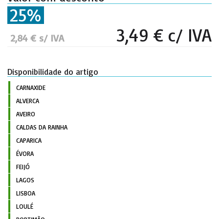
25%
3,49 € c/ IVA
2,84 € s/ IVA
Disponibilidade do artigo
CARNAXIDE
ALVERCA
AVEIRO
CALDAS DA RAINHA
CAPARICA
ÉVORA
FEIJÓ
LAGOS
LISBOA
LOULÉ