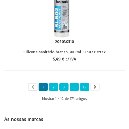
206030510
Silicone sanitário branco 300 ml SL502 Pattex
5,49 € c/ IVA
1
2
3
...
15
Mostrar 1 - 12 de 174 artigos
As nossas marcas