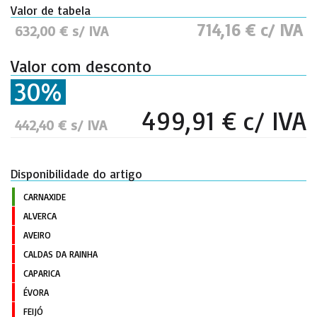
Valor de tabela
714,16 € c/ IVA
632,00 € s/ IVA
Valor com desconto
30%
499,91 € c/ IVA
442,40 € s/ IVA
Disponibilidade do artigo
CARNAXIDE
ALVERCA
AVEIRO
CALDAS DA RAINHA
CAPARICA
ÉVORA
FEIJÓ