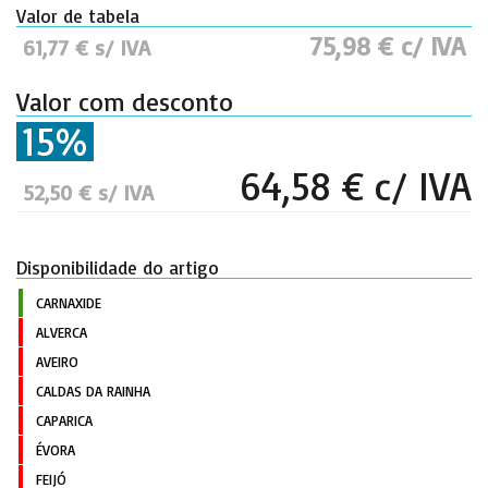
Valor de tabela
75,98 € c/ IVA
61,77 € s/ IVA
Valor com desconto
15%
64,58 € c/ IVA
52,50 € s/ IVA
Disponibilidade do artigo
CARNAXIDE
ALVERCA
AVEIRO
CALDAS DA RAINHA
CAPARICA
ÉVORA
FEIJÓ