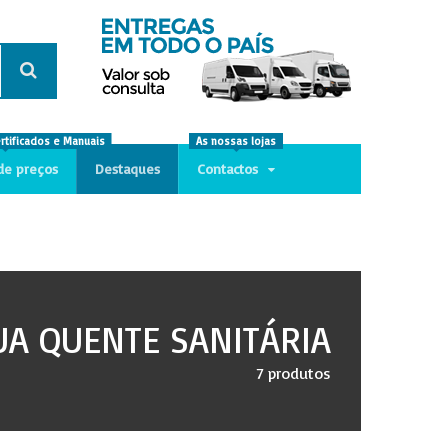
ertificados e Manuais
As nossas lojas
de preços
Destaques
Contactos
UA QUENTE SANITÁRIA
7 produtos