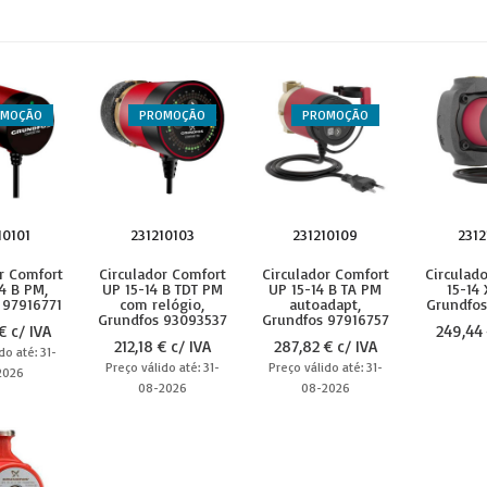
OMOÇÃO
PROMOÇÃO
PROMOÇÃO
10101
231210103
231210109
2312
r Comfort
Circulador Comfort
Circulador Comfort
Circulad
4 B PM,
UP 15-14 B TDT PM
UP 15-14 B TA PM
15-14
 97916771
com relógio,
autoadapt,
Grundfos
Grundfos 93093537
Grundfos 97916757
€ c/ IVA
249,44 
212,18 € c/ IVA
287,82 € c/ IVA
do até: 31-
Preço válido até: 31-
Preço válido até: 31-
2026
08-2026
08-2026