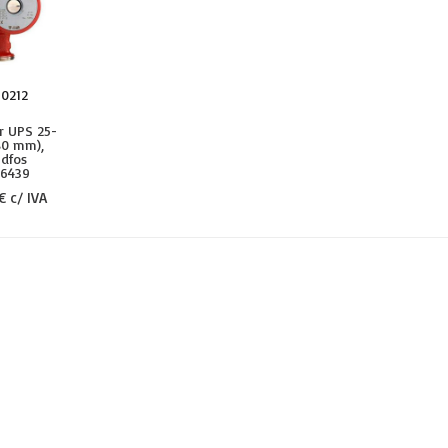
10212
r UPS 25-
80 mm),
dfos
6439
€ c/ IVA