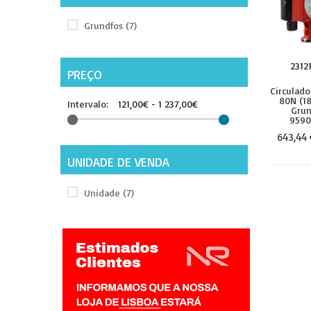
Grundfos
(7)
2312
PREÇO
Circulado
80N (1
Intervalo:
121,00€ - 1 237,00€
Grun
9590
643,44 
UNIDADE DE VENDA
Unidade
(7)