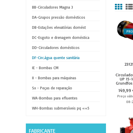
BB-Circuladores Magna 3
DA-Grupos pressão domésticos
DB-Estações elevatórias domést
PR
DC-Esgoto e drenagem doméstica
DD-Circuladores domésticos
DF-Circ.água quente sanitária
2312
IE - Bombas CM
Circulado
II - Bombas para máquinas
UP 15-1
Grundfos
Sx - Peças de reparação
149,99 
Preço váli
WA-Bombas para efluentes
08-
WH-Bombas submersíveis pq ««5
FABRICANTE