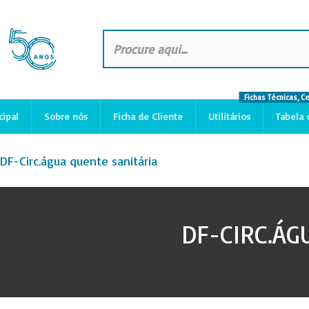
Fichas Técnicas, C
cipal
Sobre nós
Ficha de Cliente
Utilitários
Tabela 
DF-Circ.água quente sanitária
DF-CIRC.ÁG