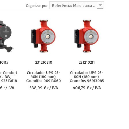
Referência: Mais baixa primeiro
Organizar por
10115
231210210
231210211
or Comfort
Circulador UPS 25-
Circulador UPS 25-
 XL BW,
40N (180 mm),
60N (180 mm),
 93513618
Grundfos 96913060
Grundfos 96913085
€ c/ IVA
338,99 € c/ IVA
406,79 € c/ IVA