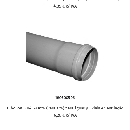
4,85 € c/ IVA
180500506
Tubo PVC PN4 63 mm (vara 3 m) para águas pluviais e ventilação
6,26 € c/ IVA