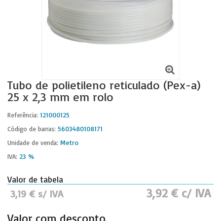
Tubo de polietileno reticulado (Pex-a)
25 x 2,3 mm em rolo
121000125
Referência:
5603480108171
Código de barras:
Metro
Unidade de venda:
23 %
IVA:
Valor de tabela
3,92 € c/ IVA
3,19 € s/ IVA
Valor com desconto