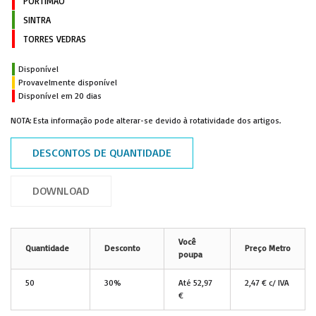
PORTIMÃO
SINTRA
TORRES VEDRAS
Disponível
Provavelmente disponível
Disponível em 20 dias
NOTA: Esta informação pode alterar-se devido à rotatividade dos artigos.
DESCONTOS DE QUANTIDADE
DOWNLOAD
Você
Quantidade
Desconto
Preço Metro
poupa
50
30%
Até
52,97
2,47 € c/ IVA
€