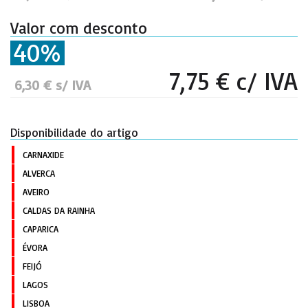
Valor com desconto
40%
7,75 € c/ IVA
6,30 € s/ IVA
Disponibilidade do artigo
CARNAXIDE
ALVERCA
AVEIRO
CALDAS DA RAINHA
CAPARICA
ÉVORA
FEIJÓ
LAGOS
LISBOA