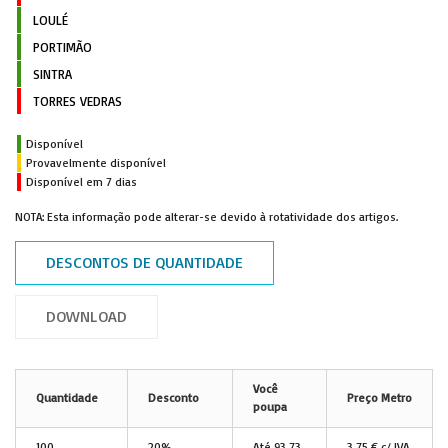
LOULÉ
PORTIMÃO
SINTRA
TORRES VEDRAS
Disponível
Provavelmente disponível
Disponível em 7 dias
NOTA: Esta informação pode alterar-se devido à rotatividade dos artigos.
DESCONTOS DE QUANTIDADE
DOWNLOAD
Você
Quantidade
Desconto
Preço Metro
poupa
100
20%
Até
93,73
3,75 € c/ IVA