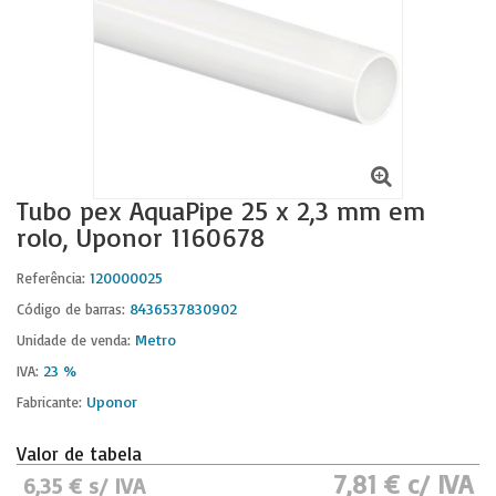
Tubo pex AquaPipe 25 x 2,3 mm em
rolo, Uponor 1160678
120000025
Referência:
8436537830902
Código de barras:
Metro
Unidade de venda:
23 %
IVA:
Uponor
Fabricante:
Valor de tabela
7,81 € c/ IVA
6,35 € s/ IVA