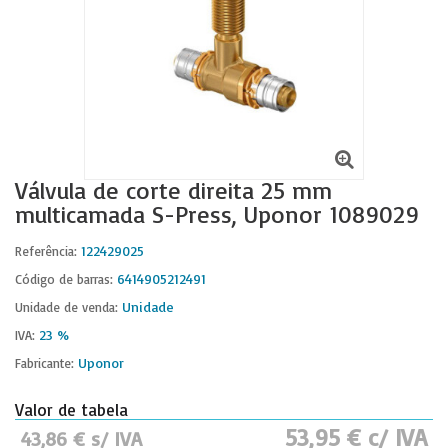
Válvula de corte direita 25 mm
multicamada S-Press, Uponor 1089029
122429025
Referência:
6414905212491
Código de barras:
Unidade
Unidade de venda:
23 %
IVA:
Uponor
Fabricante:
Valor de tabela
53,95 € c/ IVA
43,86 € s/ IVA