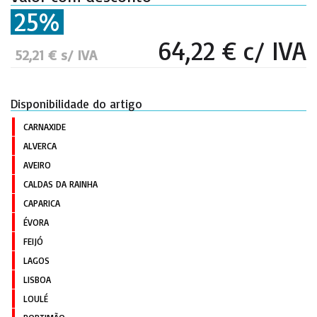
25%
64,22 € c/ IVA
52,21 € s/ IVA
Disponibilidade do artigo
CARNAXIDE
ALVERCA
AVEIRO
CALDAS DA RAINHA
CAPARICA
ÉVORA
FEIJÓ
LAGOS
LISBOA
LOULÉ