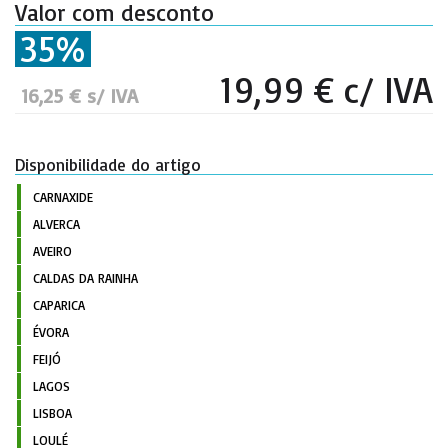
Valor com desconto
35%
19,99 € c/ IVA
16,25 € s/ IVA
Disponibilidade do artigo
CARNAXIDE
ALVERCA
AVEIRO
CALDAS DA RAINHA
CAPARICA
ÉVORA
FEIJÓ
LAGOS
LISBOA
LOULÉ