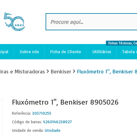
Fichas Técnicas, C
cipal
Sobre nós
Ficha de Cliente
Utilitários
Tabela 
iras e Misturadoras
Benkiser
Fluxómetro 1'', Benkiser
Fluxómetro 1'', Benkiser 8905026
303710255
Referência:
4260146238927
Código de barras:
Unidade
Unidade de venda: