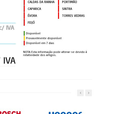
CALDAS DA RAINHA
PORTIMÃO
CAPARICA
SINTRA
ÉVORA
TORRES VEDRAS
FEIJÓ
c/ IVA
Disponível
Provavelmente disponível
Disponível em 7 dias
NOTA: Esta informação pode alterar-se devido à
rotatividade dos artigos.
/ IVA