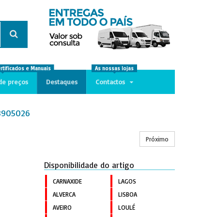
ertificados e Manuais
As nossas lojas
de preços
Destaques
Contactos
 8905026
Próximo
Disponibilidade do artigo
CARNAXIDE
LAGOS
ALVERCA
LISBOA
AVEIRO
LOULÉ