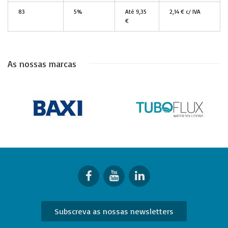
83
5%
Até
9,35
2,14 € c/ IVA
€
As nossas marcas
Subscreva as nossas newsletters