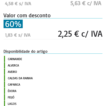
5,63 € c/ IVA
4,58 € s/ IVA
Valor com desconto
60%
2,25 € c/ IVA
1,83 € s/ IVA
Disponibilidade do artigo
CARNAXIDE
ALVERCA
AVEIRO
CALDAS DA RAINHA
CAPARICA
ÉVORA
FEIJÓ
LAGOS