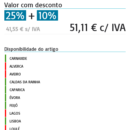
Valor com desconto
25%
+
10%
51,11 € c/ IVA
41,55 € s/ IVA
Disponibilidade do artigo
CARNAXIDE
ALVERCA
AVEIRO
CALDAS DA RAINHA
CAPARICA
ÉVORA
FEIJÓ
LAGOS
LISBOA
LOULÉ