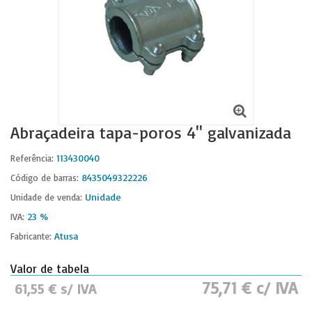
Abraçadeira tapa-poros 4'' galvanizada
113430040
Referência:
8435049322226
Código de barras:
Unidade
Unidade de venda:
23 %
IVA:
Atusa
Fabricante:
Valor de tabela
75,71 € c/ IVA
61,55 € s/ IVA