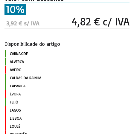
10%
4,82 € c/ IVA
3,92 € s/ IVA
Disponibilidade do artigo
CARNAXIDE
ALVERCA
AVEIRO
CALDAS DA RAINHA
CAPARICA
ÉVORA
FEIJÓ
LAGOS
LISBOA
LOULÉ