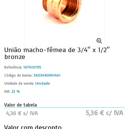
União macho-fêmea de 3/4'' x 1/2''
bronze
107410705
Referência:
5603480041461
Código de barras:
Unidade
Unidade de venda:
23 %
IVA:
Valor de tabela
5,36 € c/ IVA
4,36 € s/ IVA
Valor com desconto