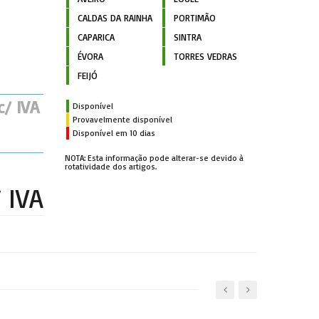
CALDAS DA RAINHA
PORTIMÃO
CAPARICA
SINTRA
ÉVORA
TORRES VEDRAS
FEIJÓ
c/ IVA
Disponível
Provavelmente disponível
Disponível em 10 dias
NOTA: Esta informação pode alterar-se devido à
rotatividade dos artigos.
/ IVA