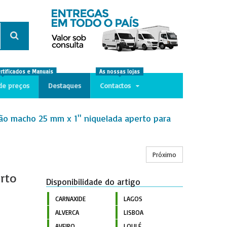
ertificados e Manuais
As nossas lojas
de preços
Destaques
Contactos
ão macho 25 mm x 1'' niquelada aperto para
Próximo
rto
Disponibilidade do artigo
CARNAXIDE
LAGOS
ALVERCA
LISBOA
AVEIRO
LOULÉ