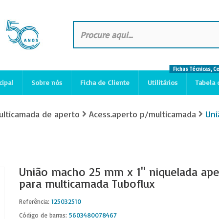
Fichas Técnicas, C
cipal
Sobre nós
Ficha de Cliente
Utilitários
Tabela 
ulticamada de aperto
Acess.aperto p/multicamada
Uni
União macho 25 mm x 1'' niquelada ape
para multicamada Tuboflux
125032510
Referência:
5603480078467
Código de barras: